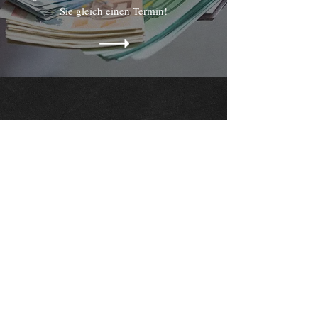
Sie gleich einen Termin!
Sie brauchen eine
Werkstatt?
Guter Service ist für Ihr Fahrzeug
von entscheidender Bedeutung. Wir
wollen Sie auch nach dem Autokauf
perfekt betreuen. Darum halten wir
ein vielfältiges Spektrum an
leistungen und Angeboten bereit.