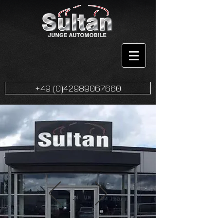
+49 (0)42989067660